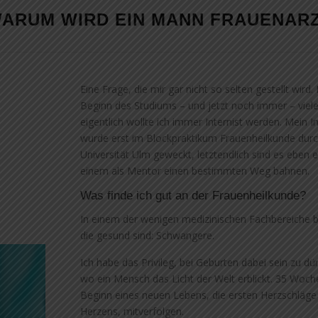
ARUM WIRD EIN MANN FRAUENAR
Eine Frage, die mir gar nicht so selten gestellt wird.
Beginn des Studiums – und jetzt noch immer – viel
eigentlich wollte ich immer Internist werden. Mein 
wurde erst im Blockpraktikum Frauenheilkunde durc
Universität Ulm geweckt, letztendlich sind es eben 
einem als Mentor einen bestimmten Weg bahnen.
Was finde ich gut an der Frauenheilkunde?
In einem der wenigen medizinischen Fachbereiche b
die gesund sind: Schwangere.
Ich habe das Privileg, bei Geburten dabei sein zu d
wo ein Mensch das Licht der Welt erblickt. 35 Woch
Beginn eines neuen Lebens, die ersten Herzschläg
Herzens, mitverfolgen.