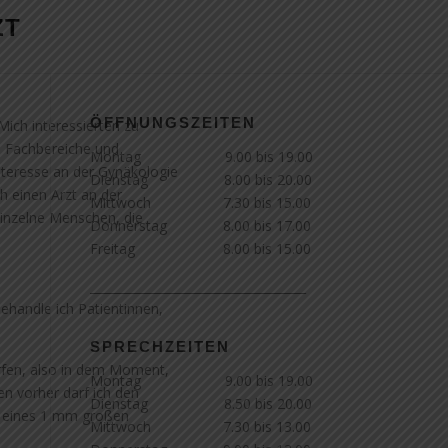
ZT
ÖFFNUNGSZEITEN
 Mich interessierten zu
e Fachbereiche und
Montag 9.00 bis 19.00
Interesse an der Gynäkologie
Dienstag 8.00 bis 20.00
h einen Arzt an der
Mittwoch 7.30 bis 15.00
einzelne Menschen, die
Donnerstag 8.00 bis 17.00
Freitag 8.00 bis 15.00
____________________________________
ehandle ich Patientinnen,
SPRECHZEITEN
ürfen, also in dem Moment,
Montag 9.00 bis 19.00
en vorher darf ich den
Dienstag 8.50 bis 20.00
e eines 1 mm großen
Mittwoch 7.30 bis 13.00