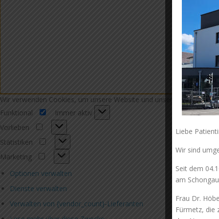
Wir verwenden Cookies, um unsere Website und unseren Service zu o
Funktional
Immer aktiv
Funktional
Vorlieben
Liebe Patient
Vorlieben
Statistiken
Statistiken
Wir sind umg
Marketing
Marketing
Seit dem 04.1
Optionen verwalten
am Schongaue
Dienste verwalten
Frau Dr. Höbe
Verwalten von {vendor_count}-Lieferanten
Fürmetz, die 
Lese mehr über diese Zwecke