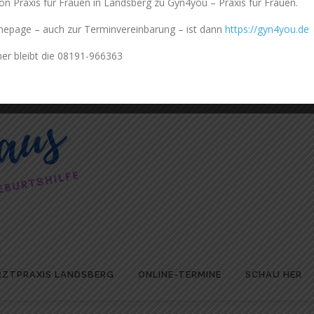
 Praxis für Frauen in Landsberg zu Gyn4you – Praxis für Frauen.
llungen speichern
Einstellungen anzeigen
epage – auch zur Terminvereinbarung – ist dann
https://gyn4you.de
r bleibt die 08191-966363
RZTPRAXIS LANDSBERG
ONLINE-TERMINE
SCHAU HER