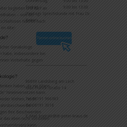
Donnerstag 9.00 bis 13.00
Freitag 9.00 bis 13.00
lter begleiten und darf an
(Freitags Sprechstunde mit Frau Dr.
eilhaben – von der
Reiter)
 schlaflosen Nächte nach
 im Alter.
nde?
nlicher Gynäkologe
n habe, insbesondere bei
tinnen Vorbehalte gegen
____________________________________
äkologie?
86899 Landsberg am Lech
edenken haben, da ein Mann
Max-Planck-Straße 14
de“ hineinversetzen kann.
Tel 08191 966363
e weder Wehen, noch
Tel 08191 3018
jahrsbeschwerden
egen Ihre Beschwerden
E-Mail: kontakt@dr-peter-kraus.de
r das eben nicht vorstellen
 verharmlosen) kann.