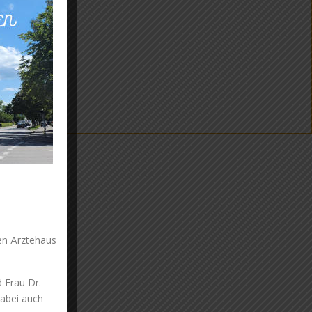
uen Ärztehaus
 Frau Dr.
dabei auch