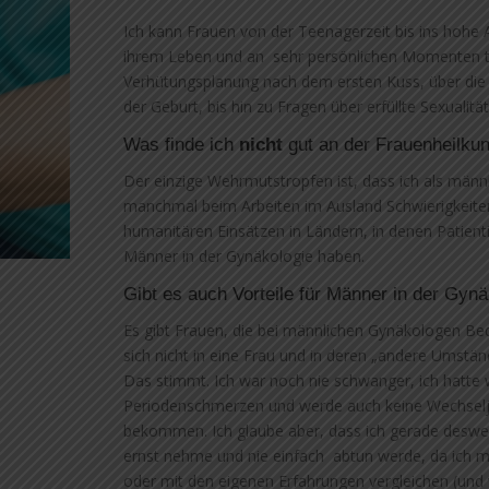
Ich kann Frauen von der Teenagerzeit bis ins hohe A
ihrem Leben und an sehr persönlichen Momenten t
Verhütungsplanung nach dem ersten Kuss, über die
der Geburt, bis hin zu Fragen über erfüllte Sexualität
Was finde ich
nicht
gut an der Frauenheilku
Der einzige Wehrmutstropfen ist, dass ich als män
manchmal beim Arbeiten im Ausland Schwierigkeite
humanitären Einsätzen in Ländern, in denen Patien
Männer in der Gynäkologie haben.
Gibt es auch Vorteile für Männer in der Gyn
Es gibt Frauen, die bei männlichen Gynäkologen B
sich nicht in eine Frau und in deren „andere Umstän
Das stimmt. Ich war noch nie schwanger, ich hatt
Periodenschmerzen und werde auch keine Wechsel
bekommen. Ich glaube aber, dass ich gerade desw
ernst nehme und nie einfach abtun werde, da ich mi
oder mit den eigenen Erfahrungen vergleichen (und