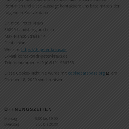
Richtlinien und diese Aussage kontaktiere uns bitte mittels der
folgenden Kontaktdaten:
Dr. med. Peter Kraus
86899 Landsberg am Lech
Max-Planck-Straße 14
Deutschland
Website:
https://dr-peter-kraus.de
E-Mail:
kontakt@
dr-peter-kraus.de
Telefonnummer: +49 (0)8191 966363
Diese Cookie-Richtlinie wurde mit
cookiedatabase.org
am
Oktober 18, 2020 synchronisiert.
ÖFFNUNGSZEITEN
Montag 9.00 bis 19.00
Dienstag 8.00 bis 20.00