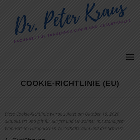
Zum
Inhalt
springen
Menü
DR. PETER KRAUS
IHR THEMA
COOKIE-RICHTLINIE (EU)
FRAUENARZTPRAXIS LANDSBERG
Diese Cookie-Richtlinie wurde zuletzt am Oktober 18, 2020
aktualisiert und gilt für Bürger und Einwohner mit ständigem
ONLINE-TERMINE
SCHAU HER
Wohnsitz im Europäischen Wirtschaftsraum und der Schweiz.