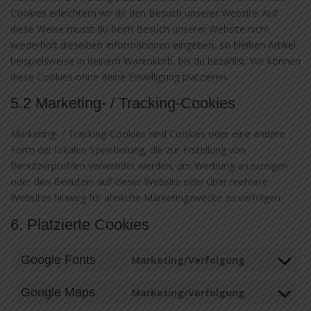
Cookies erleichtern wir dir den Besuch unserer Website. Auf
diese Weise musst du beim Besuch unserer Website nicht
wiederholt dieselben Informationen eingeben, so bleiben Artikel
beispielsweise in deinem Warenkorb, bis du bezahlst. Wir können
diese Cookies ohne deine Einwilligung platzieren.
5.2 Marketing- / Tracking-Cookies
Marketing- / Tracking-Cookies sind Cookies oder eine andere
Form der lokalen Speicherung, die zur Erstellung von
Benutzerprofilen verwendet werden, um Werbung anzuzeigen
oder den Benutzer auf dieser Website oder über mehrere
Websites hinweg für ähnliche Marketingzwecke zu verfolgen.
6. Platzierte Cookies
Google Fonts
Marketing/Verfolgung
Consent
to
Google Maps
Marketing/Verfolgung
service
Consent