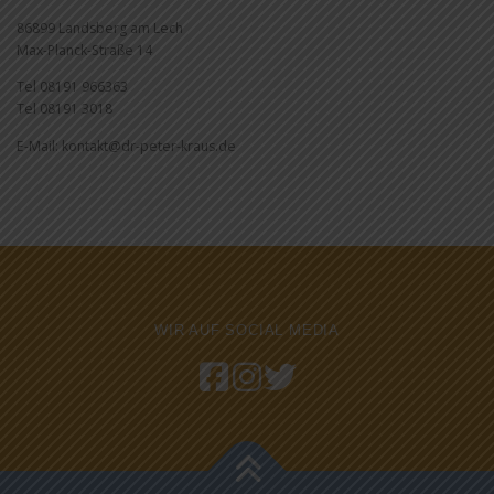
86899 Landsberg am Lech
Max-Planck-Straße 14
Tel 08191 966363
Tel 08191 3018
E-Mail: kontakt@dr-peter-kraus.de
WIR AUF SOCIAL MEDIA