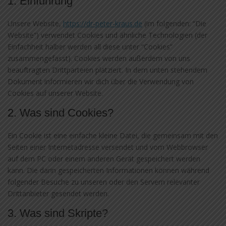
1. Einführung
STELLENANGEBOTE
DATENSCHUTZ
IMPRESSUM
Unsere Website,
https://dr-peter-kraus.de
(im folgenden: “Die
Website”) verwendet Cookies und ähnliche Technologien (der
Einfachheit halber werden all diese unter “Cookies”
zusammengefasst). Cookies werden außerdem von uns
beauftragten Drittparteien platziert. In dem unten stehendem
Dokument informieren wir dich über die Verwendung von
Cookies auf unserer Website.
2. Was sind Cookies?
Ein Cookie ist eine einfache kleine Datei, die gemeinsam mit den
Seiten einer Internetadresse versendet und vom Webbrowser
auf dem PC oder einem anderen Gerät gespeichert werden
kann. Die darin gespeicherten Informationen können während
folgender Besuche zu unseren oder den Servern relevanter
Drittanbieter gesendet werden.
3. Was sind Skripte?