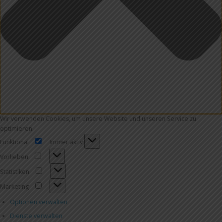
Wir verwenden Cookies, um unsere Website und unseren Service zu
optimieren.
Funktional
Immer aktiv
Funktional
Vorlieben
Vorlieben
Statistiken
Statistiken
Marketing
Marketing
Optionen verwalten
Dienste verwalten