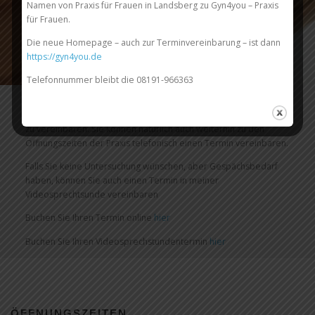
Namen von Praxis für Frauen in Landsberg zu Gyn4you – Praxis
für Frauen.
Die neue Homepage – auch zur Terminvereinbarung – ist dann
https://gyn4you.de
Telefonnummer bleibt die 08191-966363
Liebe Patientin,
ich biete Ihnen hier die Möglichkeit, einen Termin online selbst
zu vereinbaren. Sie können natürlich auch weiterhin zu den
Öffnungszeiten der Praxis telefonisch einen Termin vereinbaren.
Falls Sie keine Untersuchung wünschen, aber Gespächsbedarf
haben, können Sie auch einen Termin in meiner
Videosprechtsunde vereinbaren
Buchen Sie Ihren Termin online
hier
Buchen Sie Ihren Videosprechstundentermin
hier
ÖFFNUNGSZEITEN