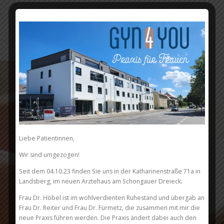
DR. PETER KRAUS
IHR THEMA
TERMINE
FRAUENARZTPRAXIS LANDSBERG
ONLINE-TERMINE
SCHAU HER
STELLENANGEBOTE
DATENSCHUTZ
IMPRESSUM
Liebe Patientinnen,
Wir sind umgezogen!
Seit dem 04.10.23 finden Sie uns in der Katharinenstraße 71a in
Landsberg, im neuen Ärztehaus am Schongauer Dreieck.
Frau Dr. Höbel ist im wohlverdienten Ruhestand und übergab an
Frau Dr. Reiter und Frau Dr. Fürmetz, die zusammen mit mir die
neue Praxis führen werden. Die Praxis ändert dabei auch den