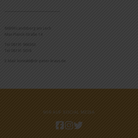
____________________________________
86899 Landsberg am Lech
Max-Planck-Straße 14
Tel 08191 966363
Tel 08191 3018
E-Mail: kontakt@dr-peter-kraus.de
WIR AUF SOCIAL MEDIA