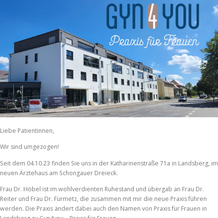
Verwalten von {vendor_count}-Lieferanten
Lese mehr über diese Zwecke
Cookies akzeptieren
Ablehnen
Einstellungen anzeigen
Einstellungen speichern
Einstellungen anzeigen
Cookie-Richtlinie
Datenschutz
Impressum
Zum
Inhalt
springen
Liebe Patientinnen,
Wir sind umgezogen!
Seit dem 04.10.23 finden Sie uns in der Katharinenstraße 71a in Landsberg, im
neuen Ärztehaus am Schongauer Dreieck.
Frau Dr. Höbel ist im wohlverdienten Ruhestand und übergab an Frau Dr.
Menü
Reiter und Frau Dr. Fürmetz, die zusammen mit mir die neue Praxis führen
werden. Die Praxis ändert dabei auch den Namen von Praxis für Frauen in